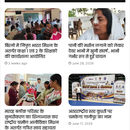
बिरनो में निपुण भारत मिशन के
पानी की मशीन लगाने को लेकर
अंतर्गत कक्षा 1 एवं 2 के शिक्षकों
देवर भाभी में खुनी संघर्ष , भाभी
की कार्यशाला आयोजित
गंभीर रूप से हुई घायल
3 weeks ago
June 28, 2026
मरदह ब्लॉक परिसर के
अंतरराष्ट्रीय स्तर कुश्ती पर
सुन्दरीकरण का शिलान्यास कर
चमकेगा गाजीपुर का नाम
राष्ट्रीय ग्रामीण आजीविका मिशन
June 17, 2026
के अंतर्गत गठित स्वयं सहायता