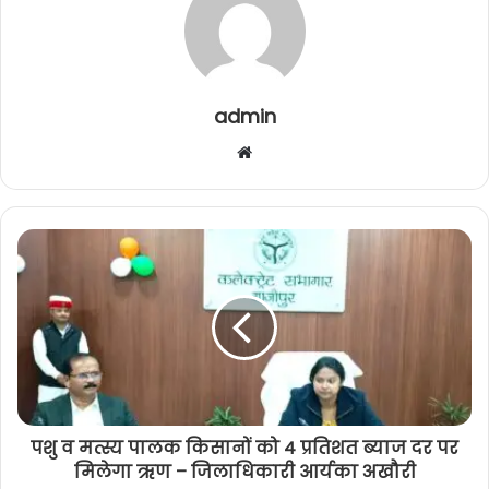
admin
W
e
b
s
i
t
e
पशु व मत्स्य पालक किसानों को 4 प्रतिशत ब्याज दर पर
मिलेगा ऋण – जिलाधिकारी आर्यका अखौरी