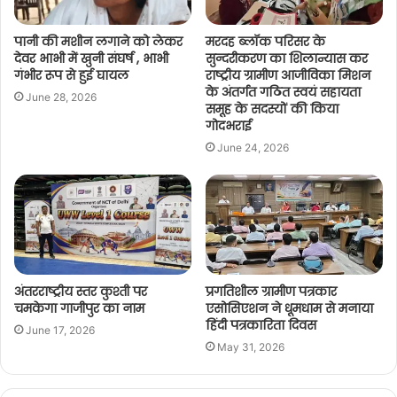
पानी की मशीन लगाने को लेकर
मरदह ब्लॉक परिसर के
देवर भाभी में खुनी संघर्ष , भाभी
सुन्दरीकरण का शिलान्यास कर
गंभीर रूप से हुई घायल
राष्ट्रीय ग्रामीण आजीविका मिशन
के अंतर्गत गठित स्वयं सहायता
June 28, 2026
समूह के सदस्यों की किया
गोदभराई
June 24, 2026
अंतरराष्ट्रीय स्तर कुश्ती पर
प्रगतिशील ग्रामीण पत्रकार
चमकेगा गाजीपुर का नाम
एसोसिएशन ने धूमधाम से मनाया
हिंदी पत्रकारिता दिवस
June 17, 2026
May 31, 2026