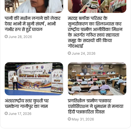
पानी की मशीन लगाने को लेकर
मरदह ब्लॉक परिसर के
देवर भाभी में खुनी संघर्ष , भाभी
सुन्दरीकरण का शिलान्यास कर
गंभीर रूप से हुई घायल
राष्ट्रीय ग्रामीण आजीविका मिशन
के अंतर्गत गठित स्वयं सहायता
June 28, 2026
समूह के सदस्यों की किया
गोदभराई
June 24, 2026
अंतरराष्ट्रीय स्तर कुश्ती पर
प्रगतिशील ग्रामीण पत्रकार
चमकेगा गाजीपुर का नाम
एसोसिएशन ने धूमधाम से मनाया
हिंदी पत्रकारिता दिवस
June 17, 2026
May 31, 2026