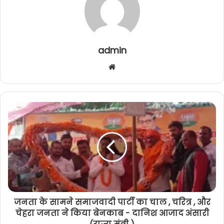
admin
W
e
b
s
i
t
e
जनता के सामने समाजवादी पार्टी का चाल , चरित्र , और
चेहरा जनता ने किया बेनकाब - दानिश आजाद अंसारी