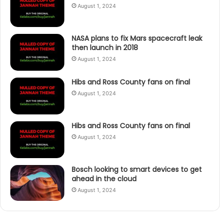
August 1, 2024
NASA plans to fix Mars spacecraft leak
then launch in 2018
August 1, 2024
Hibs and Ross County fans on final
August 1, 2024
Hibs and Ross County fans on final
August 1, 2024
Bosch looking to smart devices to get
ahead in the cloud
August 1, 2024