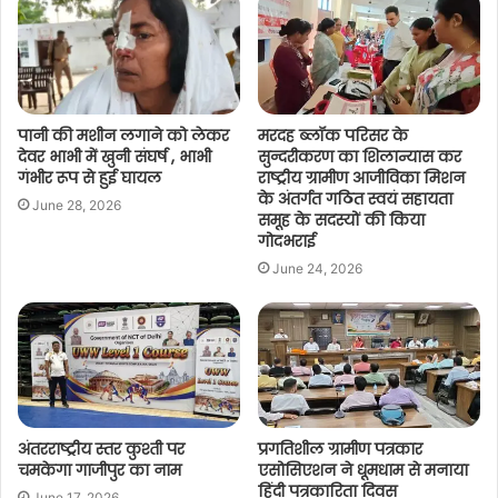
पानी की मशीन लगाने को लेकर
मरदह ब्लॉक परिसर के
देवर भाभी में खुनी संघर्ष , भाभी
सुन्दरीकरण का शिलान्यास कर
गंभीर रूप से हुई घायल
राष्ट्रीय ग्रामीण आजीविका मिशन
के अंतर्गत गठित स्वयं सहायता
June 28, 2026
समूह के सदस्यों की किया
गोदभराई
June 24, 2026
अंतरराष्ट्रीय स्तर कुश्ती पर
प्रगतिशील ग्रामीण पत्रकार
चमकेगा गाजीपुर का नाम
एसोसिएशन ने धूमधाम से मनाया
हिंदी पत्रकारिता दिवस
June 17, 2026