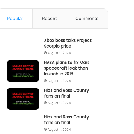
Popular
Recent
Comments
Xbox boss talks Project
Scorpio price
August 1, 2024
NASA plans to fix Mars
spacecraft leak then
launch in 2018
August 1, 2024
Hibs and Ross County
fans on final
August 1, 2024
Hibs and Ross County
fans on final
August 1, 2024