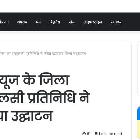
ोरंजन
अपराध
धर्म
बिज़नेस
खेल
लाइफस्टाइल
स्वास्थ्य
ार्यालय का एमएलसी प्रतिनिधि ने फीता काटकर किया उद्घाटन
न्यूज के जिला
सी प्रतिनिधि ने
 उद्घाटन
61
1 minute read