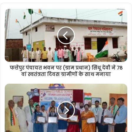
b
s
i
t
e
फत्तेपुर पंचायत भवन पर (ग्राम प्रधान) सिंधू देवी ने 78
वां स्वतंत्रता दिवस ग्रामीणों के साथ मनाया