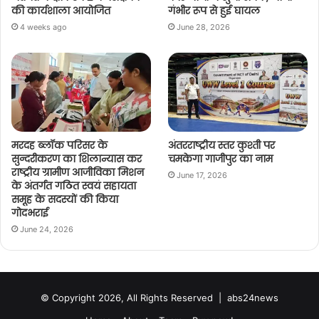
की कार्यशाला आयोजित
गंभीर रूप से हुई घायल
4 weeks ago
June 28, 2026
मरदह ब्लॉक परिसर के
अंतरराष्ट्रीय स्तर कुश्ती पर
सुन्दरीकरण का शिलान्यास कर
चमकेगा गाजीपुर का नाम
राष्ट्रीय ग्रामीण आजीविका मिशन
June 17, 2026
के अंतर्गत गठित स्वयं सहायता
समूह के सदस्यों की किया
गोदभराई
June 24, 2026
© Copyright 2026, All Rights Reserved |
abs24news