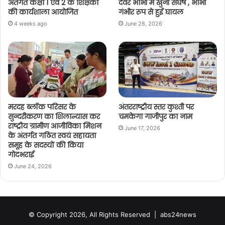
अंतर्गत कक्षा 1 एवं 2 के शिक्षकों
देवर भाभी में खुनी संघर्ष , भाभी
की कार्यशाला आयोजित
गंभीर रूप से हुई घायल
4 weeks ago
June 28, 2026
मरदह ब्लॉक परिसर के
अंतरराष्ट्रीय स्तर कुश्ती पर
सुन्दरीकरण का शिलान्यास कर
चमकेगा गाजीपुर का नाम
राष्ट्रीय ग्रामीण आजीविका मिशन
June 17, 2026
के अंतर्गत गठित स्वयं सहायता
समूह के सदस्यों की किया
गोदभराई
June 24, 2026
© Copyright 2026, All Rights Reserved |
abs24news