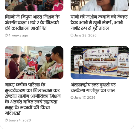
बिरनो में निपुण भारत मिशन के
पानी की मशीन लगाने को लेकर
अंतर्गत कक्षा 1 एवं 2 के शिक्षकों
देवर भाभी में खुनी संघर्ष , भाभी
की कार्यशाला आयोजित
गंभीर रूप से हुई घायल
4 weeks ago
June 28, 2026
मरदह ब्लॉक परिसर के
अंतरराष्ट्रीय स्तर कुश्ती पर
सुन्दरीकरण का शिलान्यास कर
चमकेगा गाजीपुर का नाम
राष्ट्रीय ग्रामीण आजीविका मिशन
June 17, 2026
के अंतर्गत गठित स्वयं सहायता
समूह के सदस्यों की किया
गोदभराई
June 24, 2026