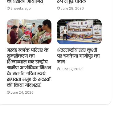
कार्यशाला आयोजित
रूप से हुई घायल
3 weeks ago
June 28, 2026
मरदह ब्लॉक परिसर के
अंतरराष्ट्रीय स्तर कुश्ती
सुन्दरीकरण का
पर चमकेगा गाजीपुर का
शिलान्यास कर राष्ट्रीय
नाम
ग्रामीण आजीविका मिशन
June 17, 2026
के अंतर्गत गठित स्वयं
सहायता समूह के सदस्यों
की किया गोदभराई
June 24, 2026