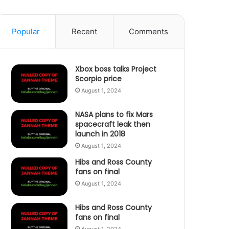
Popular
Recent
Comments
Xbox boss talks Project
Scorpio price
August 1, 2024
NASA plans to fix Mars
spacecraft leak then
launch in 2018
August 1, 2024
Hibs and Ross County
fans on final
August 1, 2024
Hibs and Ross County
fans on final