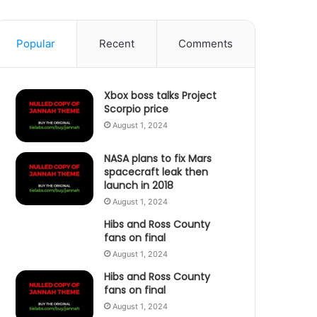
Popular
Recent
Comments
Xbox boss talks Project
Scorpio price
August 1, 2024
NASA plans to fix Mars
spacecraft leak then
launch in 2018
August 1, 2024
Hibs and Ross County
fans on final
August 1, 2024
Hibs and Ross County
fans on final
August 1, 2024