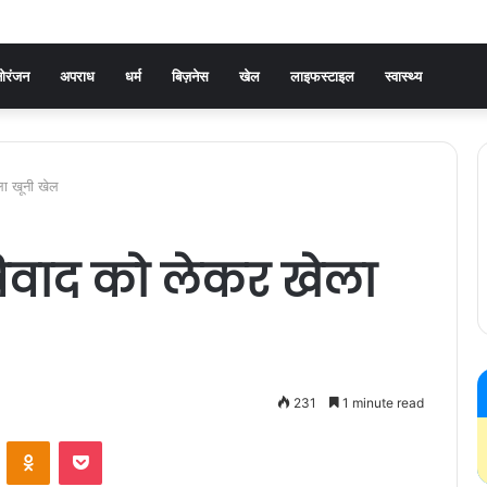
ोरंजन
अपराध
धर्म
बिज़नेस
खेल
लाइफस्टाइल
स्वास्थ्य
खेला खूनी खेल
े विवाद को लेकर खेला
231
1 minute read
ontakte
Odnoklassniki
Pocket