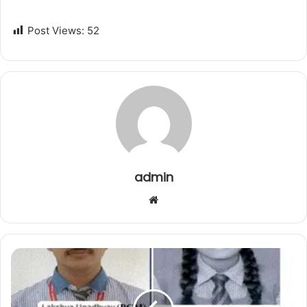
Post Views:
52
admin
W
e
b
s
i
t
e