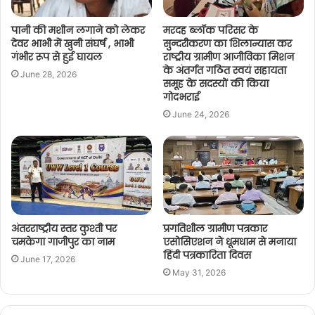
पानी की मशीन लगाने को लेकर
मरदह ब्लॉक परिसर के
देवर भाभी में खुनी संघर्ष , भाभी
सुन्दरीकरण का शिलान्यास कर
गंभीर रूप से हुई घायल
राष्ट्रीय ग्रामीण आजीविका मिशन
के अंतर्गत गठित स्वयं सहायता
June 28, 2026
समूह के सदस्यों की किया
गोदभराई
June 24, 2026
अंतरराष्ट्रीय स्तर कुश्ती पर
प्रगतिशील ग्रामीण पत्रकार
चमकेगा गाजीपुर का नाम
एसोसिएशन ने धूमधाम से मनाया
हिंदी पत्रकारिता दिवस
June 17, 2026
May 31, 2026