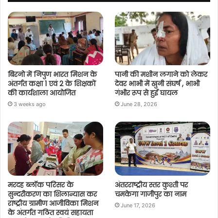
बिरनो में निपुण भारत मिशन के
पानी की मशीन लगाने को लेकर
अंतर्गत कक्षा 1 एवं 2 के शिक्षकों
देवर भाभी में खुनी संघर्ष , भाभी
की कार्यशाला आयोजित
गंभीर रूप से हुई घायल
3 weeks ago
June 28, 2026
मरदह ब्लॉक परिसर के
अंतरराष्ट्रीय स्तर कुश्ती पर
सुन्दरीकरण का शिलान्यास कर
चमकेगा गाजीपुर का नाम
राष्ट्रीय ग्रामीण आजीविका मिशन
June 17, 2026
के अंतर्गत गठित स्वयं सहायता