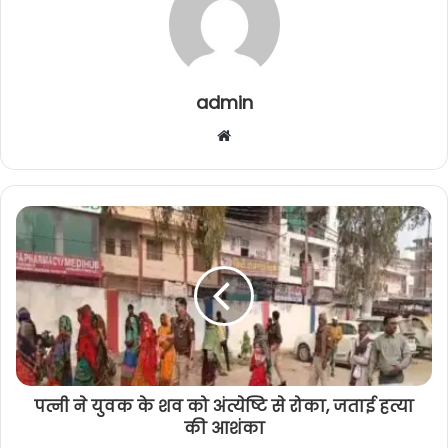
admin
W
e
b
s
i
t
e
पत्नी ने युवक के शव को अंत्येष्टि से रोका, जताई हत्या
की आशंका