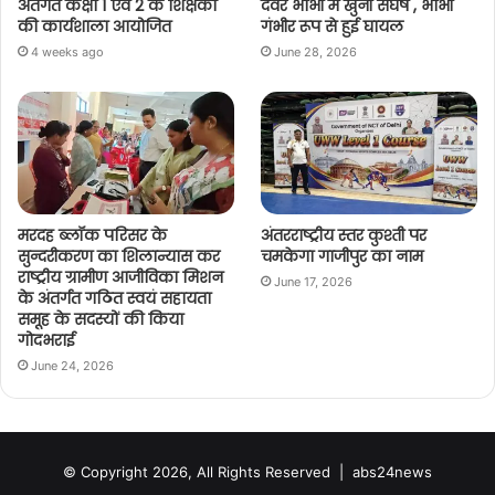
अंतर्गत कक्षा 1 एवं 2 के शिक्षकों
देवर भाभी में खुनी संघर्ष , भाभी
की कार्यशाला आयोजित
गंभीर रूप से हुई घायल
4 weeks ago
June 28, 2026
मरदह ब्लॉक परिसर के
अंतरराष्ट्रीय स्तर कुश्ती पर
सुन्दरीकरण का शिलान्यास कर
चमकेगा गाजीपुर का नाम
राष्ट्रीय ग्रामीण आजीविका मिशन
June 17, 2026
के अंतर्गत गठित स्वयं सहायता
समूह के सदस्यों की किया
गोदभराई
June 24, 2026
© Copyright 2026, All Rights Reserved |
abs24news