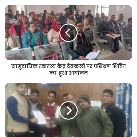
s
i
t
e
सामुदायिक स्वास्‍थ्य केंद्र देवकली पर प्रशिक्षण शिविर
का हुआ आयोजन