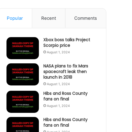
Popular
Recent
Comments
Xbox boss talks Project
Scorpio price
August 1, 2024
NASA plans to fix Mars
spacecraft leak then
launch in 2018
August 1, 2024
Hibs and Ross County
fans on final
August 1, 2024
Hibs and Ross County
fans on final