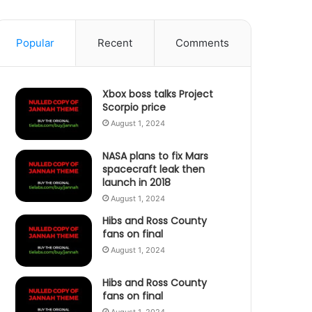
Popular
Recent
Comments
Xbox boss talks Project
Scorpio price
August 1, 2024
NASA plans to fix Mars
spacecraft leak then
launch in 2018
August 1, 2024
Hibs and Ross County
fans on final
August 1, 2024
Hibs and Ross County
fans on final