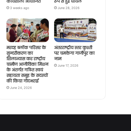
कार्यशाला आयोजित
रूप से हुई घायल
3 weeks ago
June 28, 2026
मरदह ब्लॉक परिसर के
अंतरराष्ट्रीय स्तर कुश्ती
सुन्दरीकरण का
पर चमकेगा गाजीपुर का
शिलान्यास कर राष्ट्रीय
नाम
ग्रामीण आजीविका मिशन
June 17, 2026
के अंतर्गत गठित स्वयं
सहायता समूह के सदस्यों
की किया गोदभराई
June 24, 2026