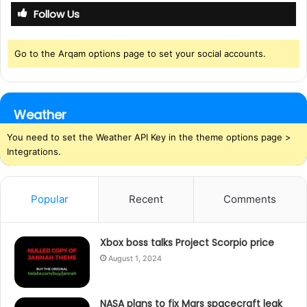
Follow Us
h
f
o
Go to the Arqam options page to set your social accounts.
r
:
Weather
You need to set the Weather API Key in the theme options page >
Integrations.
Popular
Recent
Comments
Xbox boss talks Project Scorpio price
August 1, 2024
NASA plans to fix Mars spacecraft leak