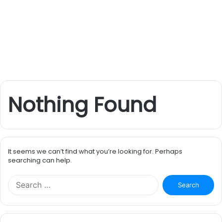
Nothing Found
It seems we can’t find what you’re looking for. Perhaps
searching can help.
S
e
a
r
c