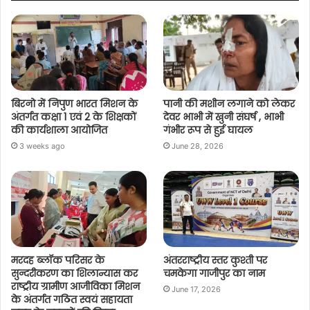
बिरनो में निपुण भारत मिशन के
पानी की मशीन लगाने को लेकर
अंतर्गत कक्षा 1 एवं 2 के शिक्षकों
देवर भाभी में खुनी संघर्ष , भाभी
की कार्यशाला आयोजित
गंभीर रूप से हुई घायल
3 weeks ago
June 28, 2026
मरदह ब्लॉक परिसर के
अंतरराष्ट्रीय स्तर कुश्ती पर
सुन्दरीकरण का शिलान्यास कर
चमकेगा गाजीपुर का नाम
राष्ट्रीय ग्रामीण आजीविका मिशन
June 17, 2026
के अंतर्गत गठित स्वयं सहायता