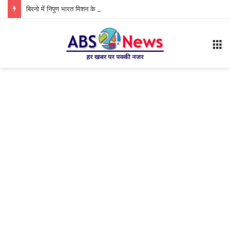
बिरनो में निपुण भारत मिशन के अंतर्गत कक्षा 1 एवं 2 के शिक्षकों की कार्यशाला आयोजित
M