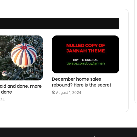
December home sales
rebound? Here is the secret
s said and done, more
n done
August 1, 2024
024