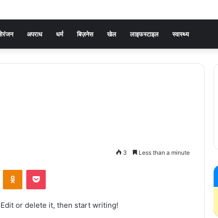
ोरंजन
अपराध
धर्म
बिज़नेस
खेल
लाइफस्टाइल
स्वास्थ्य
3
Less than a minute
VKontakte
Odnoklassniki
Pocket
dit or delete it, then start writing!