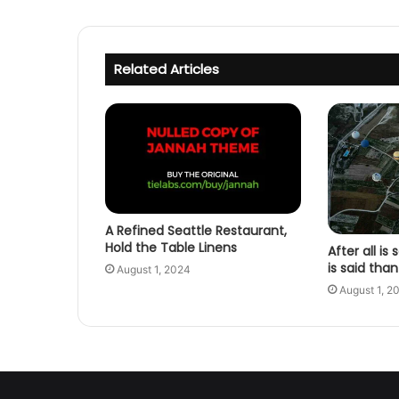
Related Articles
A Refined Seattle Restaurant,
Hold the Table Linens
After all i
is said tha
August 1, 2024
August 1, 2