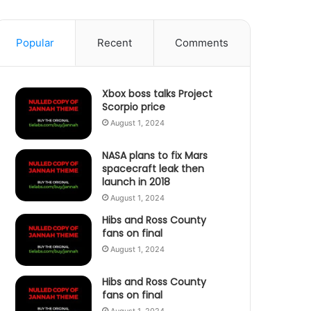
Popular
Recent
Comments
Xbox boss talks Project
Scorpio price
August 1, 2024
NASA plans to fix Mars
spacecraft leak then
launch in 2018
August 1, 2024
Hibs and Ross County
fans on final
August 1, 2024
Hibs and Ross County
fans on final