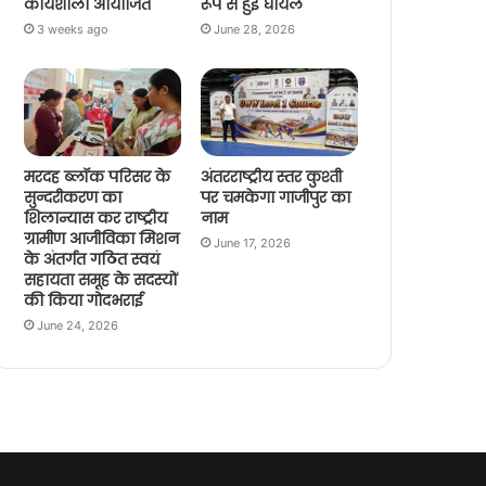
कार्यशाला आयोजित
रूप से हुई घायल
3 weeks ago
June 28, 2026
मरदह ब्लॉक परिसर के
अंतरराष्ट्रीय स्तर कुश्ती
सुन्दरीकरण का
पर चमकेगा गाजीपुर का
शिलान्यास कर राष्ट्रीय
नाम
ग्रामीण आजीविका मिशन
June 17, 2026
के अंतर्गत गठित स्वयं
सहायता समूह के सदस्यों
की किया गोदभराई
June 24, 2026