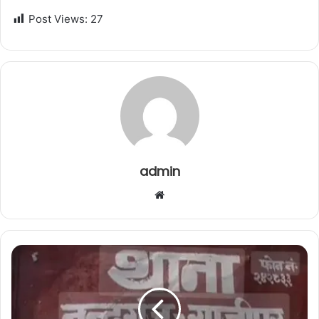
Post Views:
27
admin
W
e
b
s
i
t
e