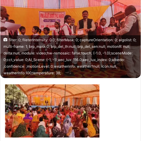
d
a
n
e
m
filter: 0; fileterIntensity: 0.0; filterMask: 0; captureOrientation: 0; algolist: 0;
a
multi-frame: 1; brp_mask:0; brp_del_th:null; brp_del_sen:null; motionR: null;
i
delta:null; module: video;hw-remosaic: false;touch: (-1.0, -1.0);sceneMode:
l
0;cct_value: 0;AI_Scene: (-1, -1);aec_lux: 116.0;aec_lux_index: 0;albedo:
;confidence: ;motionLevel: 0;weatherinfo: weather?null, icon:null,
weatherInfo:100;temperature: 38;