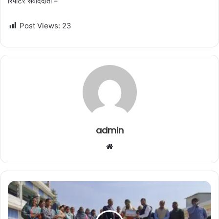
रिपोर्टर संवाददाता –
Post Views:
23
admin
W
e
b
s
i
t
e