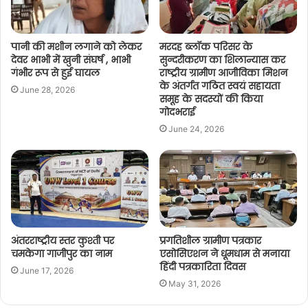
पानी की मशीन लगाने को लेकर
मरदह ब्लॉक परिसर के
देवर भाभी में खुनी संघर्ष , भाभी
सुन्दरीकरण का शिलान्यास कर
गंभीर रूप से हुई घायल
राष्ट्रीय ग्रामीण आजीविका मिशन
के अंतर्गत गठित स्वयं सहायता
June 28, 2026
समूह के सदस्यों की किया
गोदभराई
June 24, 2026
अंतरराष्ट्रीय स्तर कुश्ती पर
प्रगतिशील ग्रामीण पत्रकार
चमकेगा गाजीपुर का नाम
एसोसिएशन ने धूमधाम से मनाया
हिंदी पत्रकारिता दिवस
June 17, 2026
May 31, 2026