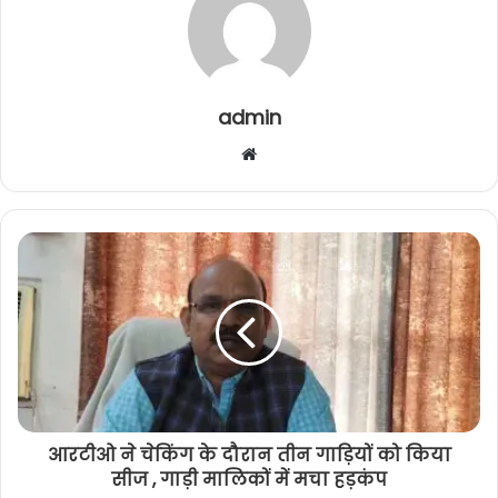
admin
W
e
b
s
i
t
e
आरटीओ ने चेकिंग के दौरान तीन गाड़ियों को किया
सीज , गाड़ी मालिकों में मचा हड़कंप