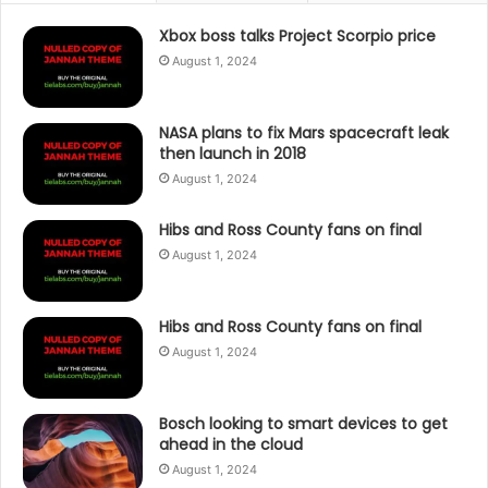
Xbox boss talks Project Scorpio price
August 1, 2024
NASA plans to fix Mars spacecraft leak
then launch in 2018
August 1, 2024
Hibs and Ross County fans on final
August 1, 2024
Hibs and Ross County fans on final
August 1, 2024
Bosch looking to smart devices to get
ahead in the cloud
August 1, 2024