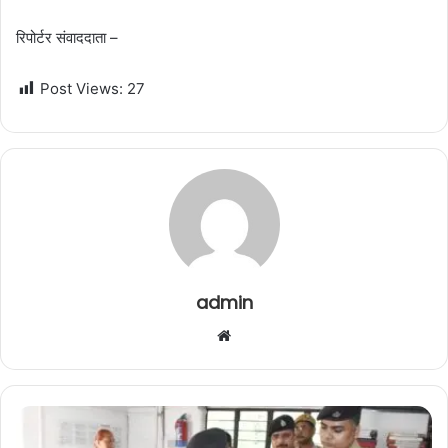
रिपोर्टर संवाददाता –
Post Views:
27
admin
W
e
b
s
i