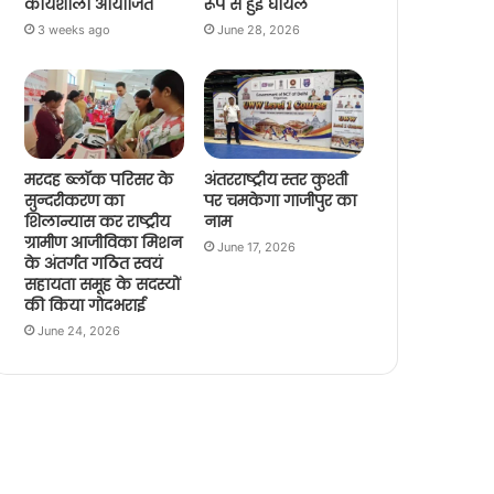
कार्यशाला आयोजित
रूप से हुई घायल
3 weeks ago
June 28, 2026
मरदह ब्लॉक परिसर के
अंतरराष्ट्रीय स्तर कुश्ती
सुन्दरीकरण का
पर चमकेगा गाजीपुर का
शिलान्यास कर राष्ट्रीय
नाम
ग्रामीण आजीविका मिशन
June 17, 2026
के अंतर्गत गठित स्वयं
सहायता समूह के सदस्यों
की किया गोदभराई
June 24, 2026