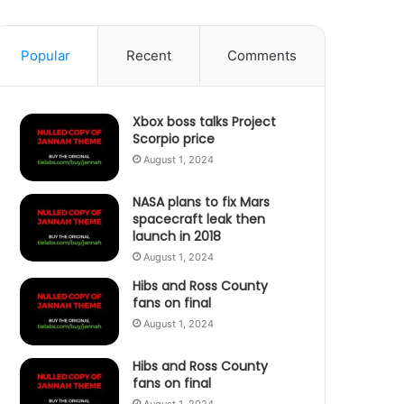
Popular
Recent
Comments
Xbox boss talks Project
Scorpio price
August 1, 2024
NASA plans to fix Mars
spacecraft leak then
launch in 2018
August 1, 2024
Hibs and Ross County
fans on final
August 1, 2024
Hibs and Ross County
fans on final