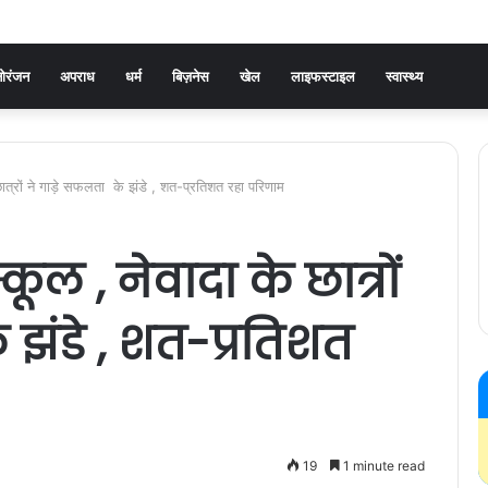
ोरंजन
अपराध
धर्म
बिज़नेस
खेल
लाइफस्टाइल
स्वास्थ्य
ात्रों ने गाड़े सफलता के झंडे , शत-प्रतिशत रहा परिणाम
ूल , नेवादा के छात्रों
 झंडे , शत-प्रतिशत
19
1 minute read