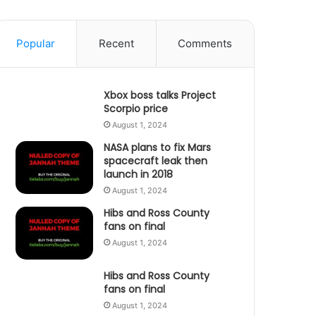
Popular
Recent
Comments
Xbox boss talks Project
Scorpio price
August 1, 2024
NASA plans to fix Mars
spacecraft leak then
launch in 2018
August 1, 2024
Hibs and Ross County
fans on final
August 1, 2024
Hibs and Ross County
fans on final
August 1, 2024