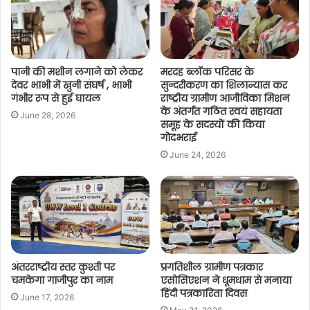
पानी की मशीन लगाने को लेकर
मरदह ब्लॉक परिसर के
देवर भाभी में खुनी संघर्ष , भाभी
सुन्दरीकरण का शिलान्यास कर
गंभीर रूप से हुई घायल
राष्ट्रीय ग्रामीण आजीविका मिशन
के अंतर्गत गठित स्वयं सहायता
June 28, 2026
समूह के सदस्यों की किया
गोदभराई
June 24, 2026
अंतरराष्ट्रीय स्तर कुश्ती पर
प्रगतिशील ग्रामीण पत्रकार
चमकेगा गाजीपुर का नाम
एसोसिएशन ने धूमधाम से मनाया
हिंदी पत्रकारिता दिवस
June 17, 2026