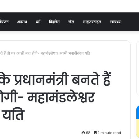
ोरंजन
अपराध
धर्म
बिज़नेस
खेल
लाइफस्टाइल
स्वास्थ्य
े हैं तो यह अच्‍छी बात होगी- महामंडलेश्वर स्वामी भवानीनंदन यति
प्रधानमंत्री बनते हैं
ोगी- महामंडलेश्वर
 यति
68
1 minute read