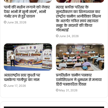
पानी की मशीन लगाने को लेकर
मरदह ब्लॉक परिसर के
देवर भाभी में खुनी संघर्ष , भाभी
सुन्दरीकरण का शिलान्यास कर
गंभीर रूप से हुई घायल
राष्ट्रीय ग्रामीण आजीविका मिशन
के अंतर्गत गठित स्वयं सहायता
June 28, 2026
समूह के सदस्यों की किया
गोदभराई
June 24, 2026
अंतरराष्ट्रीय स्तर कुश्ती पर
प्रगतिशील ग्रामीण पत्रकार
चमकेगा गाजीपुर का नाम
एसोसिएशन ने धूमधाम से मनाया
हिंदी पत्रकारिता दिवस
June 17, 2026
May 31, 2026