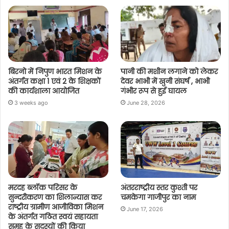
बिरनो में निपुण भारत मिशन के
पानी की मशीन लगाने को लेकर
अंतर्गत कक्षा 1 एवं 2 के शिक्षकों
देवर भाभी में खुनी संघर्ष , भाभी
की कार्यशाला आयोजित
गंभीर रूप से हुई घायल
3 weeks ago
June 28, 2026
मरदह ब्लॉक परिसर के
अंतरराष्ट्रीय स्तर कुश्ती पर
सुन्दरीकरण का शिलान्यास कर
चमकेगा गाजीपुर का नाम
राष्ट्रीय ग्रामीण आजीविका मिशन
June 17, 2026
के अंतर्गत गठित स्वयं सहायता
समूह के सदस्यों की किया