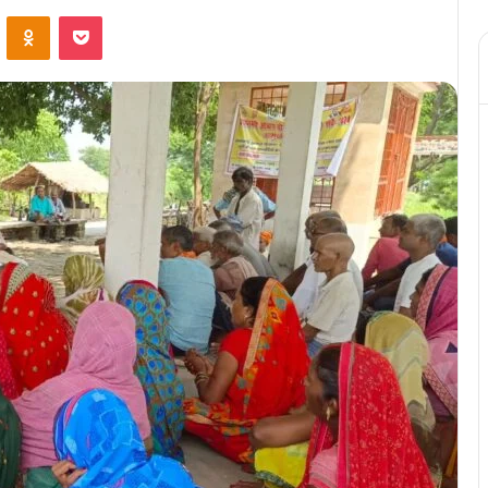
ontakte
Odnoklassniki
Pocket