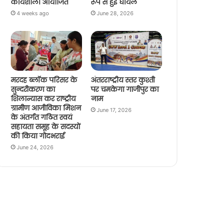
कार्यशाला आयोजित
रूप से हुई घायल
4 weeks ago
June 28, 2026
मरदह ब्लॉक परिसर के
अंतरराष्ट्रीय स्तर कुश्ती
सुन्दरीकरण का
पर चमकेगा गाजीपुर का
शिलान्यास कर राष्ट्रीय
नाम
ग्रामीण आजीविका मिशन
June 17, 2026
के अंतर्गत गठित स्वयं
सहायता समूह के सदस्यों
की किया गोदभराई
June 24, 2026