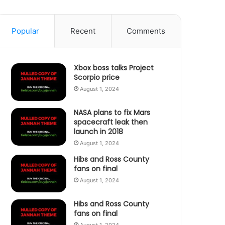
Popular
Recent
Comments
Xbox boss talks Project
Scorpio price
August 1, 2024
NASA plans to fix Mars
spacecraft leak then
launch in 2018
August 1, 2024
Hibs and Ross County
fans on final
August 1, 2024
Hibs and Ross County
fans on final