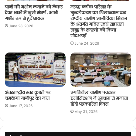
पानी की मशीन लगाने को लेकर
मरदह ब्लॉक परिसर के
देवर भाभी में खुनी संघर्ष , भाभी
सुन्दरीकरण का शिलान्यास कर
गंभीर रूप से हुई घायल
राष्ट्रीय ग्रामीण आजीविका मिशन
के अंतर्गत गठित स्वयं सहायता
June 28, 2026
समूह के सदस्यों की किया
गोदभराई
June 24, 2026
अंतरराष्ट्रीय स्तर कुश्ती पर
प्रगतिशील ग्रामीण पत्रकार
चमकेगा गाजीपुर का नाम
एसोसिएशन ने धूमधाम से मनाया
हिंदी पत्रकारिता दिवस
June 17, 2026
May 31, 2026