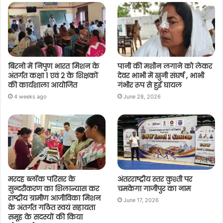
बिरनो में निपुण भारत मिशन के
पानी की मशीन लगाने को लेकर
अंतर्गत कक्षा 1 एवं 2 के शिक्षकों
देवर भाभी में खुनी संघर्ष , भाभी
की कार्यशाला आयोजित
गंभीर रूप से हुई घायल
4 weeks ago
June 28, 2026
मरदह ब्लॉक परिसर के
अंतरराष्ट्रीय स्तर कुश्ती पर
सुन्दरीकरण का शिलान्यास कर
चमकेगा गाजीपुर का नाम
राष्ट्रीय ग्रामीण आजीविका मिशन
June 17, 2026
के अंतर्गत गठित स्वयं सहायता
समूह के सदस्यों की किया