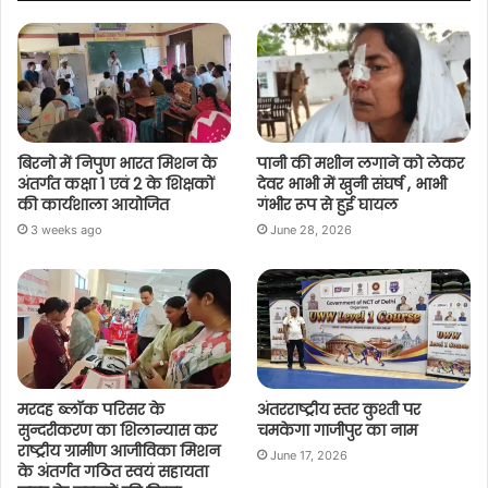
बिरनो में निपुण भारत मिशन के
पानी की मशीन लगाने को लेकर
अंतर्गत कक्षा 1 एवं 2 के शिक्षकों
देवर भाभी में खुनी संघर्ष , भाभी
की कार्यशाला आयोजित
गंभीर रूप से हुई घायल
3 weeks ago
June 28, 2026
मरदह ब्लॉक परिसर के
अंतरराष्ट्रीय स्तर कुश्ती पर
सुन्दरीकरण का शिलान्यास कर
चमकेगा गाजीपुर का नाम
राष्ट्रीय ग्रामीण आजीविका मिशन
June 17, 2026
के अंतर्गत गठित स्वयं सहायता