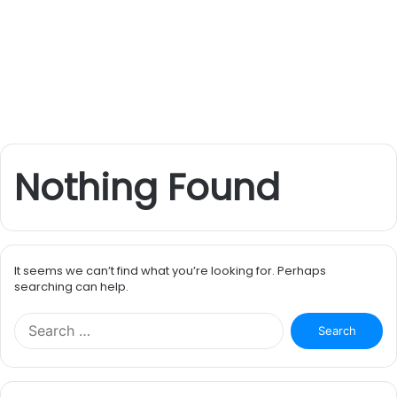
Nothing Found
It seems we can’t find what you’re looking for. Perhaps
searching can help.
S
e
a
r
c