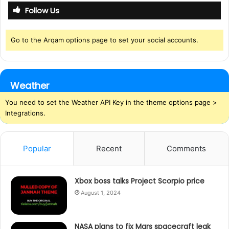
Follow Us
h
f
o
Go to the Arqam options page to set your social accounts.
r
:
Weather
You need to set the Weather API Key in the theme options page >
Integrations.
Popular
Recent
Comments
Xbox boss talks Project Scorpio price
August 1, 2024
NASA plans to fix Mars spacecraft leak