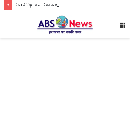
बिरनो में निपुण भारत मिशन के अंतर्गत कक्षा 1 एवं 2 के शिक्षकों की कार्यशाला आयोजित
M