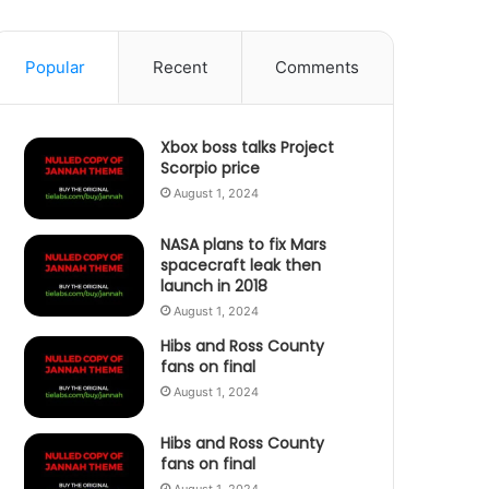
Popular
Recent
Comments
Xbox boss talks Project
Scorpio price
August 1, 2024
NASA plans to fix Mars
spacecraft leak then
launch in 2018
August 1, 2024
Hibs and Ross County
fans on final
August 1, 2024
Hibs and Ross County
fans on final