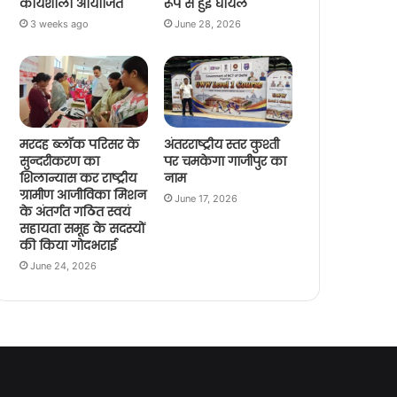
कार्यशाला आयोजित
रूप से हुई घायल
3 weeks ago
June 28, 2026
मरदह ब्लॉक परिसर के
अंतरराष्ट्रीय स्तर कुश्ती
सुन्दरीकरण का
पर चमकेगा गाजीपुर का
शिलान्यास कर राष्ट्रीय
नाम
ग्रामीण आजीविका मिशन
June 17, 2026
के अंतर्गत गठित स्वयं
सहायता समूह के सदस्यों
की किया गोदभराई
June 24, 2026