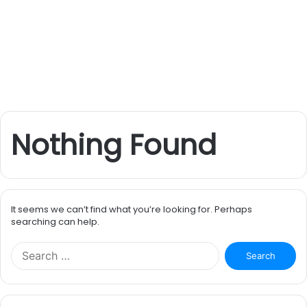
Nothing Found
It seems we can’t find what you’re looking for. Perhaps
searching can help.
S
e
a
r
c