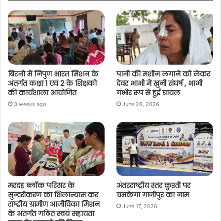
बिरनो में निपुण भारत मिशन के
पानी की मशीन लगाने को लेकर
अंतर्गत कक्षा 1 एवं 2 के शिक्षकों
देवर भाभी में खुनी संघर्ष , भाभी
की कार्यशाला आयोजित
गंभीर रूप से हुई घायल
3 weeks ago
June 28, 2026
मरदह ब्लॉक परिसर के
अंतरराष्ट्रीय स्तर कुश्ती पर
सुन्दरीकरण का शिलान्यास कर
चमकेगा गाजीपुर का नाम
राष्ट्रीय ग्रामीण आजीविका मिशन
June 17, 2026
के अंतर्गत गठित स्वयं सहायता