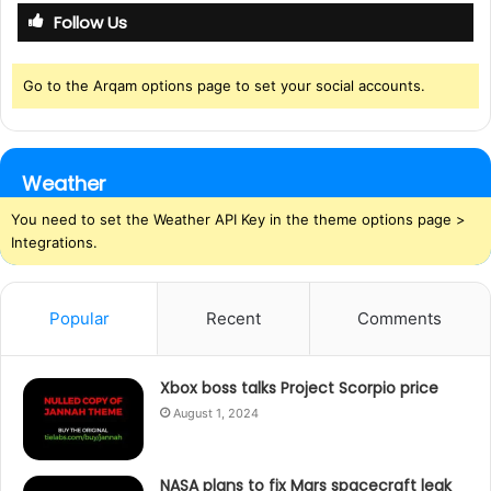
Follow Us
h
f
o
Go to the Arqam options page to set your social accounts.
r
:
Weather
You need to set the Weather API Key in the theme options page >
Integrations.
Popular
Recent
Comments
Xbox boss talks Project Scorpio price
August 1, 2024
NASA plans to fix Mars spacecraft leak